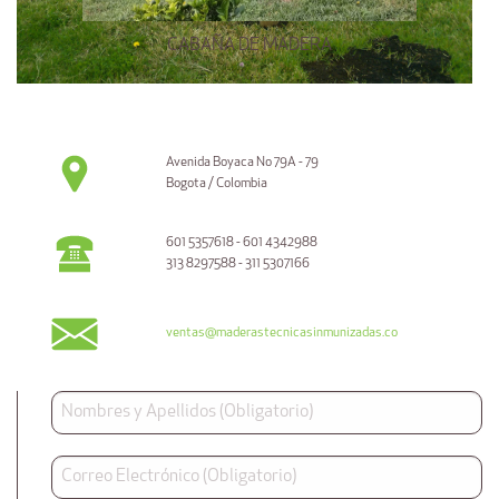
CABAÑA DE MADERA
Avenida Boyaca No 79A - 79
Bogota / Colombia
601 5357618 - 601 4342988
313 8297588 - 311 5307166
ventas@maderastecnicasinmunizadas.co