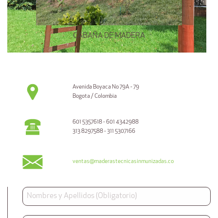
CABAÑA DE MADERA
Avenida Boyaca No 79A - 79
Bogota / Colombia
601 5357618 - 601 4342988
313 8297588 - 311 5307166
ventas@maderastecnicasinmunizadas.co