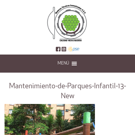
MENÚ
Mantenimiento-de-Parques-Infantil-13-
New