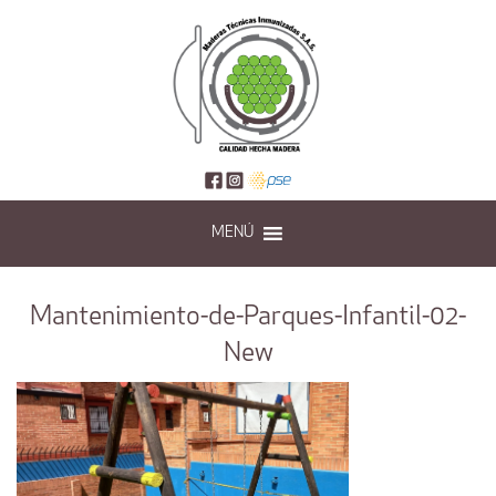
MENÚ
Mantenimiento-de-Parques-Infantil-02-
New