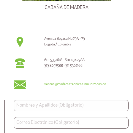
CABAÑA DE MADERA
Avenida Boyaca No 79A - 79
Bogota / Colombia
601 5357618 - 601 4342988
313 8297588 - 311 5307166
ventas@maderastecnicasinmunizadas.co