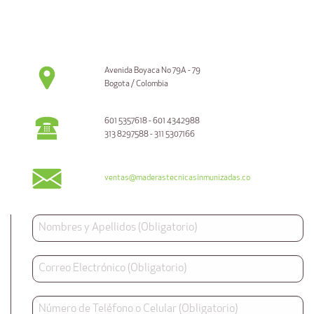
Avenida Boyaca No 79A - 79
Bogota / Colombia
601 5357618 - 601 4342988
313 8297588 - 311 5307166
ventas@maderastecnicasinmunizadas.co