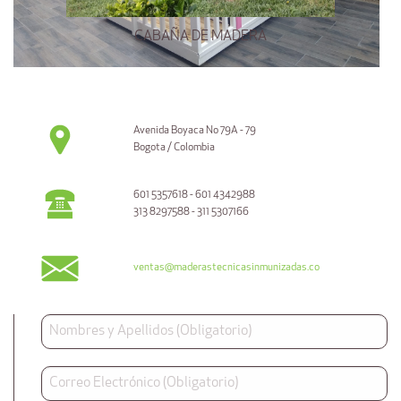
CABAÑA DE MADERA
Avenida Boyaca No 79A - 79
Bogota / Colombia
601 5357618 - 601 4342988
313 8297588 - 311 5307166
ventas@maderastecnicasinmunizadas.co