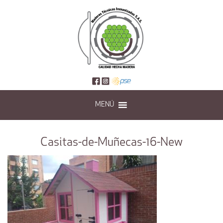
MENÚ
Casitas-de-Muñecas-16-New