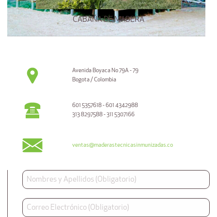
CABAÑA DE MADERA
Avenida Boyaca No 79A - 79
Bogota / Colombia
601 5357618 - 601 4342988
313 8297588 - 311 5307166
ventas@maderastecnicasinmunizadas.co