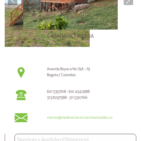
CABAÑA DE MADERA
Avenida Boyaca No 79A - 79
Bogota / Colombia
601 5357618 - 601 4342988
313 8297588 - 311 5307166
ventas@maderastecnicasinmunizadas.co