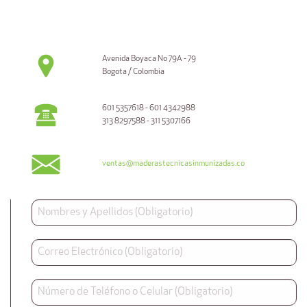
Avenida Boyaca No 79A - 79
Bogota / Colombia
601 5357618 - 601 4342988
313 8297588 - 311 5307166
ventas@maderastecnicasinmunizadas.co