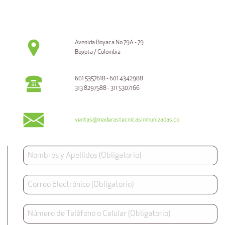
Avenida Boyaca No 79A - 79
Bogota / Colombia
601 5357618 - 601 4342988
313 8297588 - 311 5307166
ventas@maderastecnicasinmunizadas.co