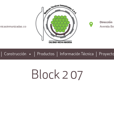
Dirección
nicasinmunizadas.co
Avenida Bo
Construcción
Productos
Información Técnica
Proyecto
Block 2 07