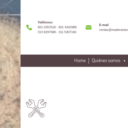
Teléfonos
E-mail
601 5357618 - 601 4342988
ventas@maderastec
313 8297588 - 311 5307166
Home
Quiénes somos