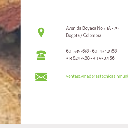
Avenida Boyaca No 79A - 79
Bogota / Colombia
601 5357618 - 601 4342988
313 8297588 - 311 5307166
ventas@maderastecnicasinmuni