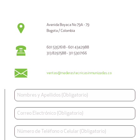
Avenida Boyaca No 79A - 79
Bogota / Colombia
601 5357618 - 601 4342988
313 8297588 - 311 5307166
ventas@maderastecnicasinmunizadas.co