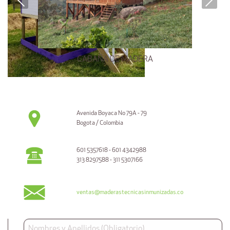
CABAÑA DE MADERA
Avenida Boyaca No 79A - 79
Bogota / Colombia
601 5357618 - 601 4342988
313 8297588 - 311 5307166
ventas@maderastecnicasinmunizadas.co