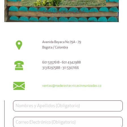
CABAÑA DE MADERA
Avenida Boyaca No 79A - 79
Bogota / Colombia
601 5357618 - 601 4342988
313 8297588 - 311 5307166
ventas@maderastecnicasinmunizadas.co