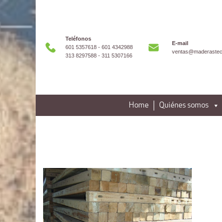
Teléfonos
E-mail
601 5357618 - 601 4342988
ventas@maderastec
313 8297588 - 311 5307166
Home
Quiénes somos