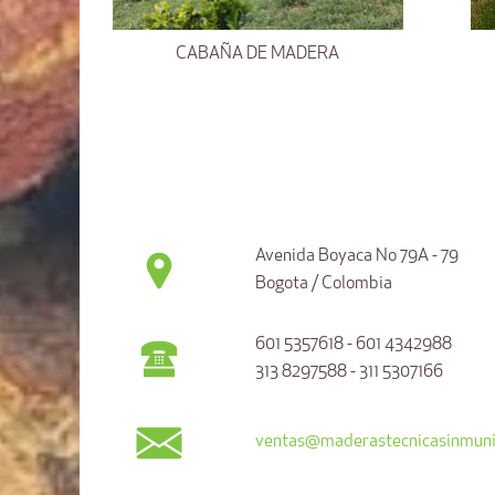
CABAÑA DE MADERA
Avenida Boyaca No 79A - 79
Bogota / Colombia
601 5357618 - 601 4342988
313 8297588 - 311 5307166
ventas@maderastecnicasinmuni