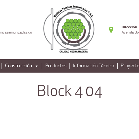
Dirección
nicasinmunizadas.co
Avenida Bo
Construcción
Productos
Información Técnica
Proyecto
Block 4 04