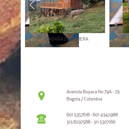
Previous
CABAÑA DE MADERA
Avenida Boyaca No 79A - 79
Bogota / Colombia
601 5357618 - 601 4342988
313 8297588 - 311 5307166