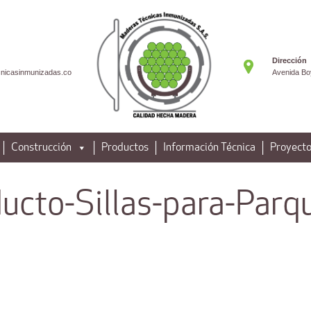
Dirección
nicasinmunizadas.co
Avenida Bo
Construcción
Productos
Información Técnica
Proyecto
ucto-Sillas-para-Parq