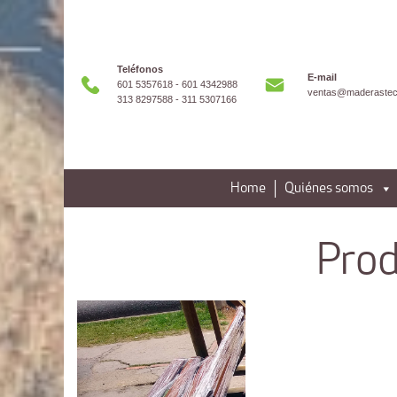
Teléfonos
E-mail
601 5357618 - 601 4342988
ventas@maderastec
313 8297588 - 311 5307166
Home
Quiénes somos
Prod