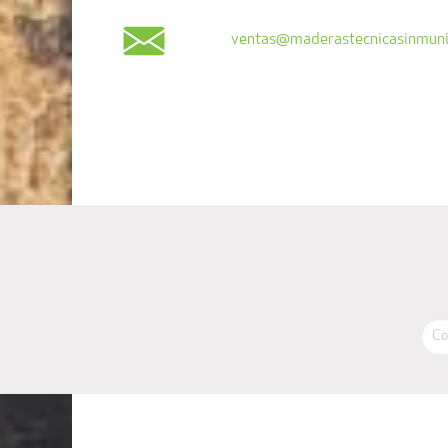
ventas@maderastecnicasinmuni