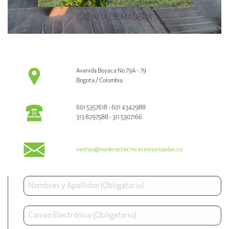
CABAÑA DE MADERA
Avenida Boyaca No 79A - 79
Bogota / Colombia
601 5357618 - 601 4342988
313 8297588 - 311 5307166
ventas@maderastecnicasinmunizadas.co