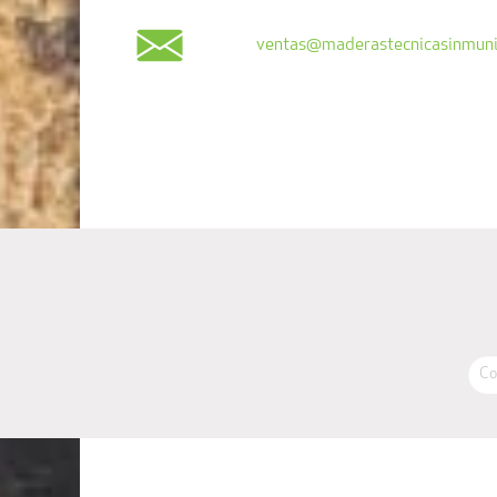
ventas@maderastecnicasinmuni