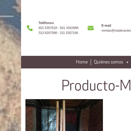
Teléfonos
E-mail
601 5357618 - 601 4342988
ventas@maderastec
313 8297588 - 311 5307166
Home
Quiénes somos
Producto-M