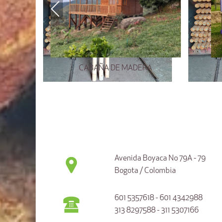
Previous
CABAÑA DE MADERA
Avenida Boyaca No 79A - 79
Bogota / Colombia
601 5357618 - 601 4342988
313 8297588 - 311 5307166