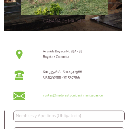
CABAÑA DE MADERA
Avenida Boyaca No 79A - 79
Bogota / Colombia
601 5357618 - 601 4342988
313 8297588 - 311 5307166
ventas@maderastecnicasinmunizadas.co