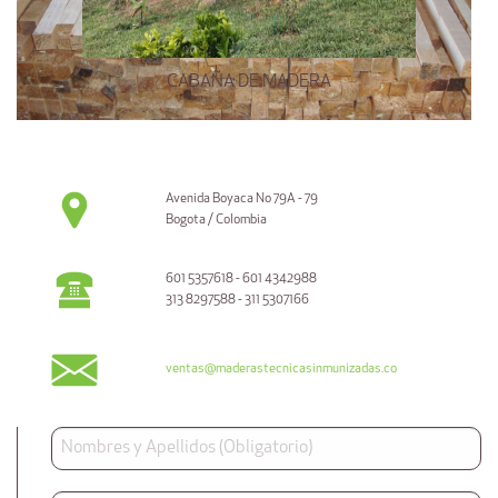
CABAÑA DE MADERA
Avenida Boyaca No 79A - 79
Bogota / Colombia
601 5357618 - 601 4342988
313 8297588 - 311 5307166
ventas@maderastecnicasinmunizadas.co