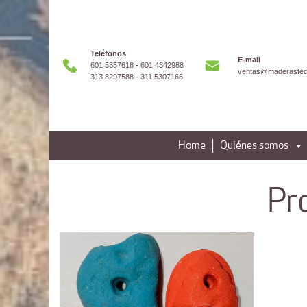
Teléfonos
E-mail
601 5357618 - 601 4342988
ventas@maderastec
313 8297588 - 311 5307166
Home
Quiénes somos
Pr