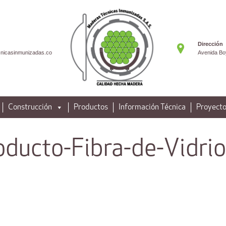
Dirección
nicasinmunizadas.co
Avenida Bo
Construcción
Productos
Información Técnica
Proyecto
oducto-Fibra-de-Vidrio