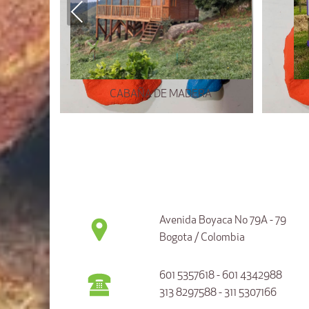
Previous
CABAÑA DE MADERA
Avenida Boyaca No 79A - 79
Bogota / Colombia
601 5357618 - 601 4342988
313 8297588 - 311 5307166