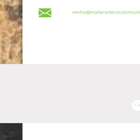
ventas@maderastecnicasinmuni