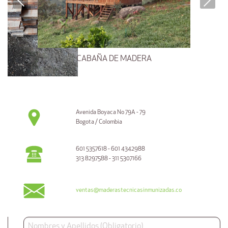
CABAÑA DE MADERA
Avenida Boyaca No 79A - 79
Bogota / Colombia
601 5357618 - 601 4342988
313 8297588 - 311 5307166
ventas@maderastecnicasinmunizadas.co