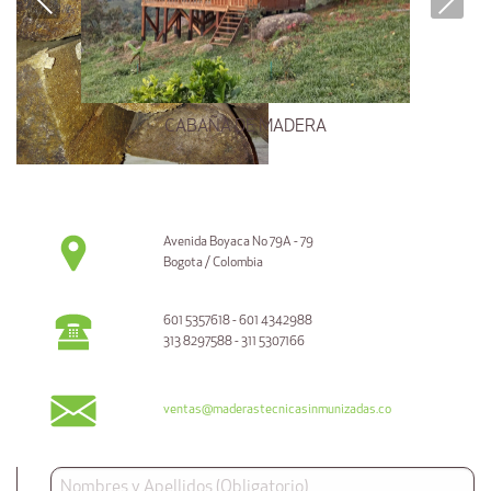
CABAÑA DE MADERA
Avenida Boyaca No 79A - 79
Bogota / Colombia
601 5357618 - 601 4342988
313 8297588 - 311 5307166
ventas@maderastecnicasinmunizadas.co