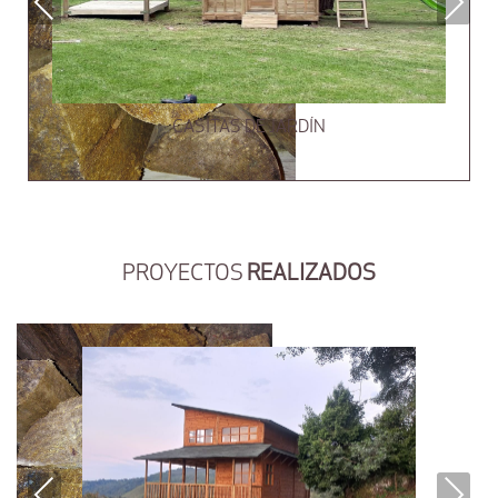
Previous
Next
CASITAS DE JARDÍN
PROYECTOS
REALIZADOS
Previous
Next