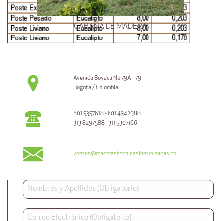
CABAÑA DE MADERA
Avenida Boyaca No 79A - 79
Bogota / Colombia
601 5357618 - 601 4342988
313 8297588 - 311 5307166
ventas@maderastecnicasinmunizadas.co